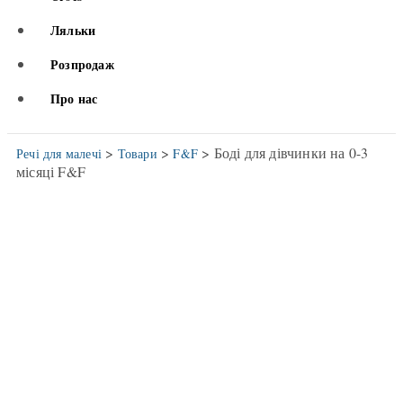
Ляльки
Розпродаж
Про нас
>
>
> Боді для дівчинки на 0-3
Речі для малечі
Товари
F&F
місяці F&F