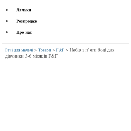
Ляльки
Розпродаж
Про нас
>
>
> Набір з п’яти боді для
Речі для малечі
Товари
F&F
дівчинки 3-6 місяців F&F