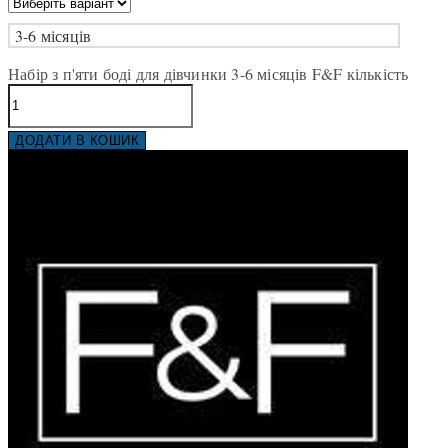
3-6 місяців
Набір з п'яти боді для дівчинки 3-6 місяців F&F кількість
ДОДАТИ В КОШИК