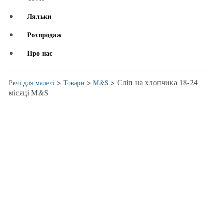
Ляльки
Розпродаж
Про нас
>
>
> Сліп на хлопчика 18-24
Речі для малечі
Товари
M&S
місяці M&S