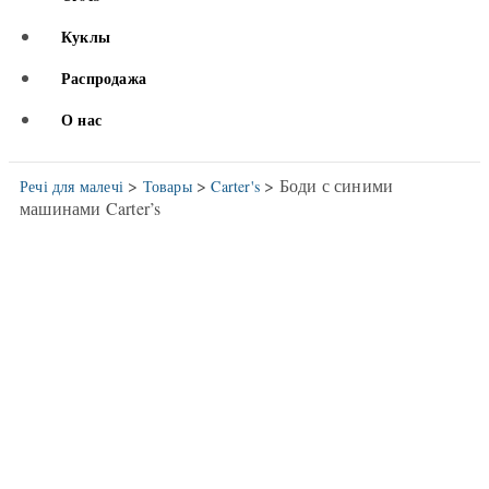
Куклы
Распродажа
О нас
>
>
> Боди с синими
Речі для малечі
Товары
Carter's
машинами Carter’s