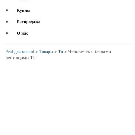
Куклы
Распродажа
О нас
>
>
> Человечек с белыми
Речі для малечі
Товары
Tu
ленивцами TU