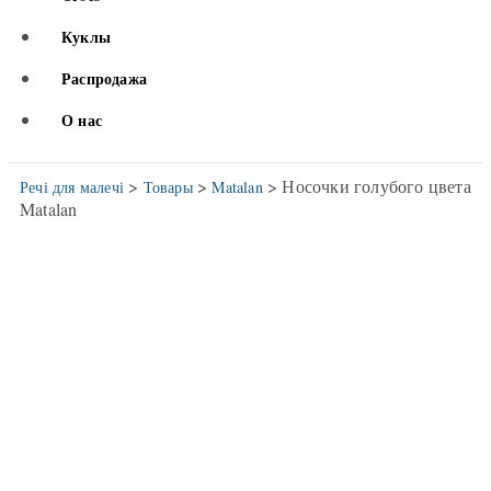
Куклы
Распродажа
О нас
>
>
> Носочки голубого цвета
Речі для малечі
Товары
Matalan
Matalan