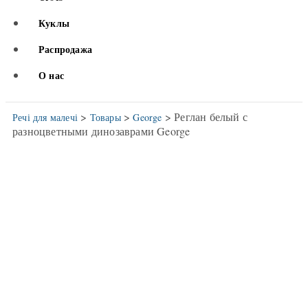
Куклы
Распродажа
О нас
>
>
> Реглан белый с
Речі для малечі
Товары
George
разноцветными динозаврами George