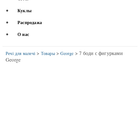
Куклы
Распродажа
О нас
>
>
> 7 боди с фигурками
Речі для малечі
Товары
George
George