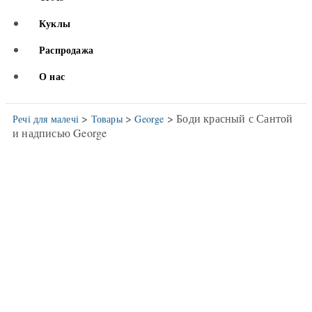
Куклы
Распродажа
О нас
>
>
> Боди красный с Сантой
Речі для малечі
Товары
George
и надписью George