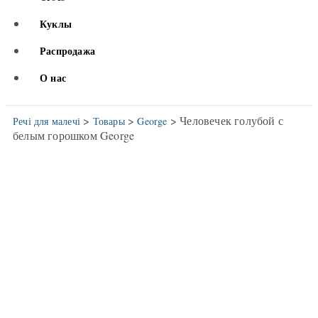
Куклы
Распродажа
О нас
>
>
> Человечек голубой с
Речі для малечі
Товары
George
белым горошком George