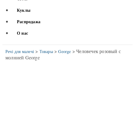
Куклы
Распродажа
О нас
>
>
> Человечек розовый с
Речі для малечі
Товары
George
молнией George