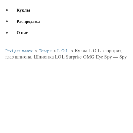
Куклы
Распродажа
О нас
>
>
> Кукла L.O.L. сюрприз,
Речі для малечі
Товары
L.O.L.
глаз шпиона, Шпионка LOL Surprise OMG Eye Spy — Spy