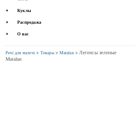
Куклы
Распродажа
О нас
>
>
> Легенсы зеленые
Речі для малечі
Товары
Matalan
Matalan