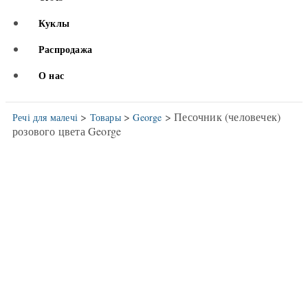
Куклы
Распродажа
О нас
>
>
> Песочник (человечек)
Речі для малечі
Товары
George
розового цвета George