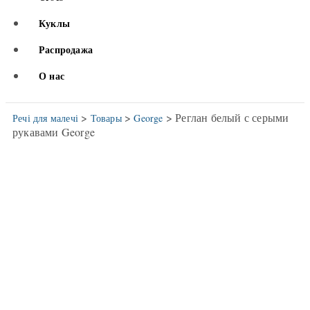
Куклы
Распродажа
О нас
>
>
> Реглан белый с серыми
Речі для малечі
Товары
George
рукавами George