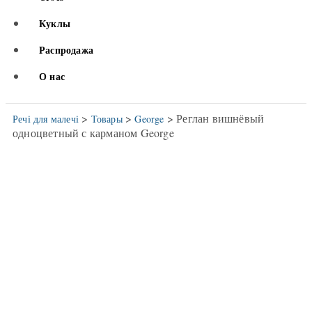
Куклы
Распродажа
О нас
>
>
> Реглан вишнёвый
Речі для малечі
Товары
George
одноцветный с карманом George