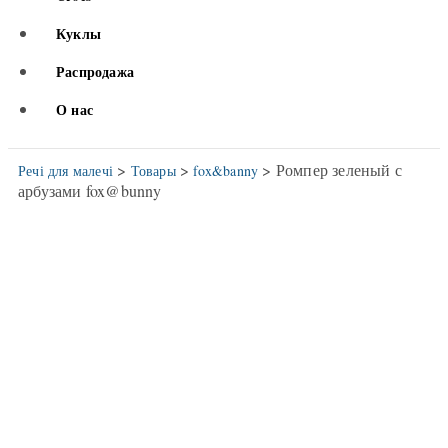
Куклы
Распродажа
О нас
>
>
> Ромпер зеленый с
Речі для малечі
Товары
fox&banny
арбузами fox@bunny