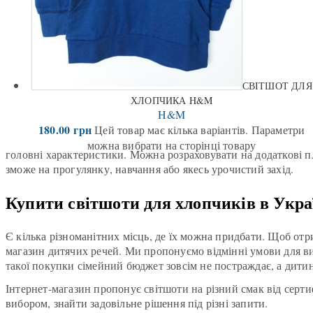
СВІТШОТ ДЛЯ
ХЛОПЧИКА H&M
H&M
180.00
грн
Цей товар має кілька варіантів. Параметри
можна вибрати на сторінці товару
головні характеристики. Можна розраховувати на додаткові пл
зможе на прогулянку, навчання або якесь урочистий захід.
Купити світшоти для хлопчиків в Укра
Є кілька різноманітних місць, де їх можна придбати. Щоб отр
магазин дитячих речей. Ми пропонуємо відмінні умови для ви
такої покупки сімейний бюджет зовсім не постраждає, а дити
Інтернет-магазин пропонує світшоти на різний смак від серт
вибором, знайти задовільне рішення під різні запити.