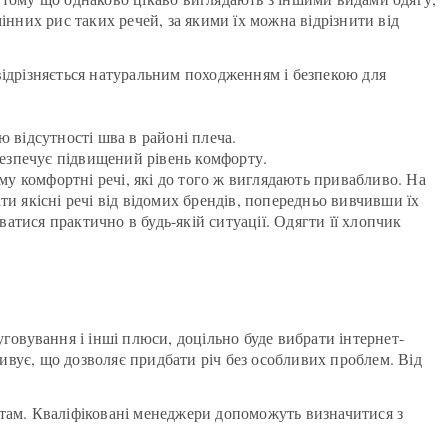
інних рис таких речей, за якими їх можна відрізнити від
відрізняється натуральним походженням і безпекою для
ю відсутності шва в районі плеча.
абезпечує підвищений рівень комфорту.
 комфортні речі, які до того ж виглядають привабливо. На
и якісні речі від відомих брендів, попередньо вивчивши їх
тися практично в будь-якій ситуації. Одягти її хлопчик
говування і інші плюси, доцільно буде вибрати інтернет-
ивує, що дозволяє придбати річ без особливих проблем. Від
ртам. Кваліфіковані менеджери допоможуть визначитися з