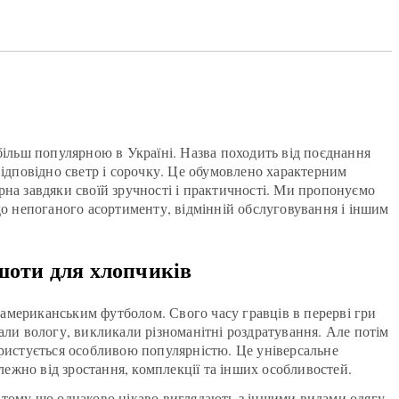
більш популярною в Україні. Назва походить від поєднання
є відповідно светр і сорочку. Це обумовлено характерним
рна завдяки своїй зручності і практичності. Ми пропонуємо
до непоганого асортименту, відмінній обслуговування і іншим
тшоти для хлопчиків
з американським футболом. Свого часу гравців в перерві гри
али вологу, викликали різноманітні роздратування. Але потім
ористується особливою популярністю. Це універсальне
алежно від зростання, комплекції та інших особливостей.
 тому що однаково цікаво виглядають з іншими видами одягу,