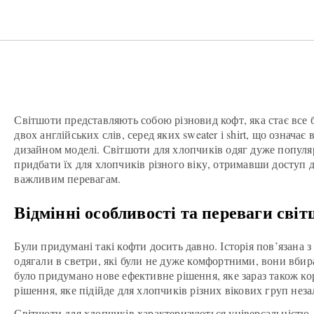
Світшоти представляють собою різновид кофт, яка стає все 
двох англійських слів, серед яких sweater і shirt, що означа
дизайном моделі. Світшоти для хлопчиків одяг дуже популя
придбати їх для хлопчиків різного віку, отримавши доступ 
важливим перевагам.
Відмінні особливості та переваги сві
Були придумані такі кофти досить давно. Історія пов’язана 
одягали в светри, які були не дуже комфортними, вони вбир
було придумано нове ефективне рішення, яке зараз також к
рішення, яке підійде для хлопчиків різних вікових груп нез
Світшоти для хлопчиків характеризуються універсальністю,