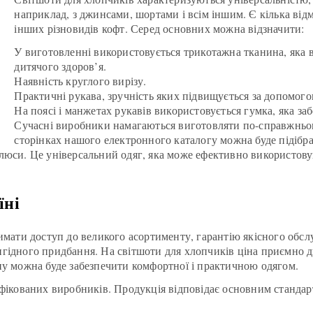
наприклад, з джинсами, шортами і всім іншим. Є кілька відм
інших різновидів кофт. Серед основних можна відзначити:
У виготовленні використовується трикотажна тканина, яка 
дитячого здоров’я.
Наявність круглого вирізу.
Практичні рукава, зручність яких підвищується за допомого
На поясі і манжетах рукавів використовується гумка, яка з
Сучасні виробники намагаються виготовляти по-справжньому
сторінках нашого електронного каталогу можна буде підібрат
юси. Це універсальний одяг, яка може ефективно використовува
їні
имати доступ до великого асортименту, гарантію якісного обслу
гідного придбання. На світшоти для хлопчиків ціна приємно д
ну можна буде забезпечити комфортної і практичною одягом.
ифікованих виробників. Продукція відповідає основним станда