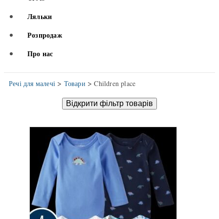
Ляльки
Розпродаж
Про нас
>
>
Речі для малечі
Товари
Children place
Відкрити фільтр товарів