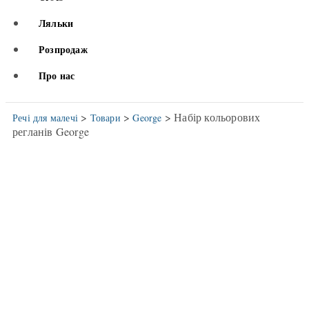
Ляльки
Розпродаж
Про нас
>
>
> Набір кольорових
Речі для малечі
Товари
George
регланів George