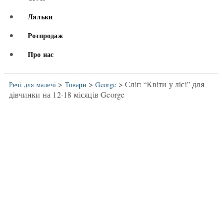
Ляльки
Розпродаж
Про нас
>
>
> Сліп “Квіти у лісі” для
Речі для малечі
Товари
George
дівчинки на 12-18 місяців George