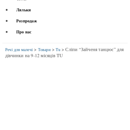
Ляльки
Розпродаж
Про нас
>
>
> Сліпи “Зайченя танцює” для
Речі для малечі
Товари
Tu
дівчинки на 9-12 місяців TU